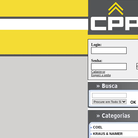
Login:
Senha:
Cadastre-se
Esqueci a senha
»
COEL
»
KRAUS & NAIMER