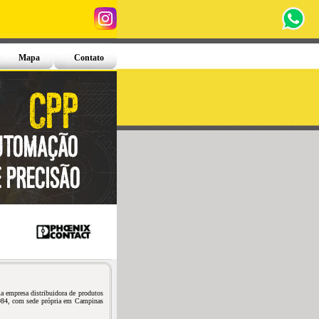
Mapa
Contato
 empresa distribuidora de produtos
 1984, com sede própria em Campinas