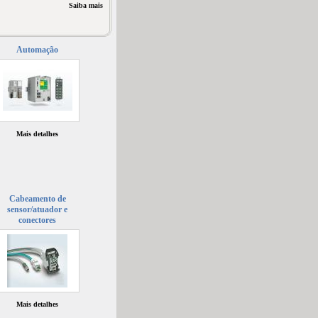
Saiba mais
Automação
Mais detalhes
Cabeamento de
sensor/atuador e
conectores
Mais detalhes