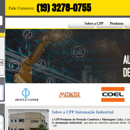
(19) 3278-0755
Fale Conosco:
Sobre a CPP
Produtos
Sobre a CPP Automação Industrial
A
CPP Produtos de Precisão Comércio e Montagens Ltda.
é uma
de
automação industrial
, que atua no território nacional desde
- SP.