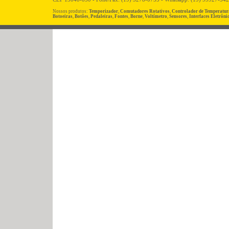
Nossos produtos:
Temporizador
,
Comutadores Rotativos
,
Controlador de Temperatur
Botoeiras
,
Botões
,
Pedaleiras
,
Fontes
,
Borne
,
Voltímetro
,
Sensores
,
Interfaces Eletrôni