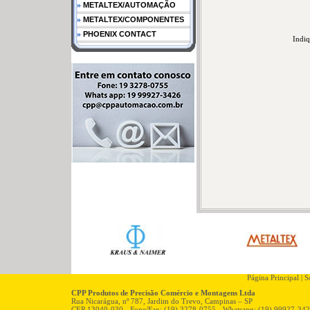
»
METALTEX/AUTOMAÇÃO
»
METALTEX/COMPONENTES
»
PHOENIX CONTACT
Indiq
Página Principal
|
So
CPP Produtos de Precisão Comércio e Montagens Ltda
Rua Nicarágua, nº 787, Jardim do Trevo, Campinas – SP
CEP 13040-030 - Fone/Fax: (19) 3278-0755 - Whatsapp: (19) 99927-34