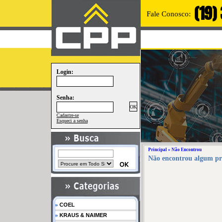
(19)
Fale Conosco:
Login:
Senha:
Cadastre-se
Esqueci a senha
Principal
» Não Encontrou
Não encontrou algum p
»
COEL
»
KRAUS & NAIMER