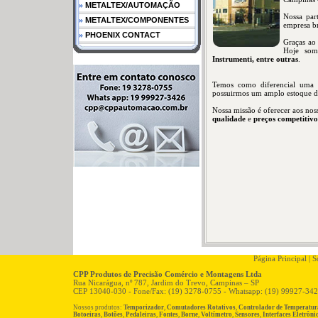
»
METALTEX/AUTOMAÇÃO
Nossa par
»
METALTEX/COMPONENTES
empresa br
»
PHOENIX CONTACT
Graças ao
Hoje som
Instrumenti, entre outras
.
Temos como diferencial uma e
possuirmos um amplo estoque de 
Nossa missão é oferecer aos nos
qualidade
e
preços competitivo
Página Principal
|
So
CPP Produtos de Precisão Comércio e Montagens Ltda
Rua Nicarágua, nº 787, Jardim do Trevo, Campinas – SP
CEP 13040-030 - Fone/Fax: (19) 3278-0755 - Whatsapp: (19) 99927-34
Nossos produtos:
Temporizador
,
Comutadores Rotativos
,
Controlador de Temperatur
Botoeiras
,
Botões
,
Pedaleiras
,
Fontes
,
Borne
,
Voltímetro
,
Sensores
,
Interfaces Eletrôni