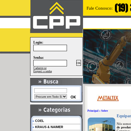
(19)
Fale Conosco:
Login:
Senha:
Cadastre-se
Esqueci a senha
Principal
» Sobre
Equipam
»
COEL
Nós somo
»
KRAUS & NAIMER
de produ
Campinas -