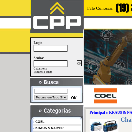
(19)
Fale Conosco:
Login:
Senha:
Cadastre-se
Esqueci a senha
Principal
»
KRAUS & N
Cha
»
COEL
»
KRAUS & NAIMER