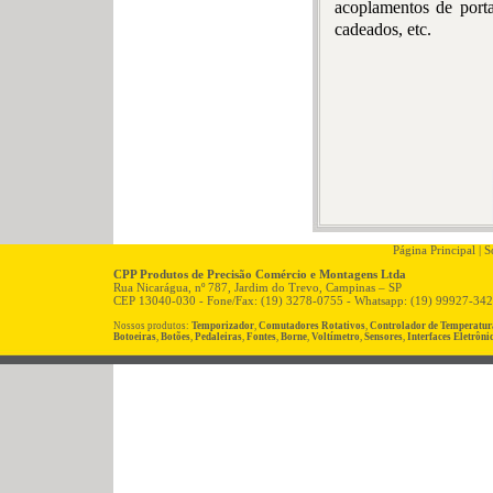
acoplamentos de porta,
cadeados, etc.
Página Principal
|
So
CPP Produtos de Precisão Comércio e Montagens Ltda
Rua Nicarágua, nº 787, Jardim do Trevo, Campinas – SP
CEP 13040-030 - Fone/Fax: (19) 3278-0755 - Whatsapp: (19) 99927-34
Nossos produtos:
Temporizador
,
Comutadores Rotativos
,
Controlador de Temperatur
Botoeiras
,
Botões
,
Pedaleiras
,
Fontes
,
Borne
,
Voltímetro
,
Sensores
,
Interfaces Eletrôni