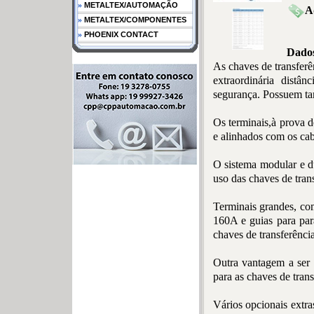
»
METALTEX/AUTOMAÇÃO
A
»
METALTEX/COMPONENTES
»
PHOENIX CONTACT
Dados
As chaves de transfer
extraordinária distâ
segurança. Possuem ta
Os terminais,à prova 
e alinhados com os ca
O sistema modular e d
uso das chaves de tran
Terminais grandes, co
160A e guias para par
chaves de transferênc
Outra vantagem a ser 
para as chaves de tran
Vários opcionais extra